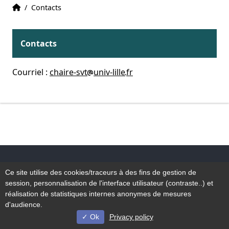
Accueil
Accueil
/
Contacts
Contacts
Courriel :
chaire-svt
univ-lille
fr
Accessibilité : non conforme
Ce site utilise des cookies/traceurs à des fins de gestion de
Plan du site
session, personnalisation de l'interface utilisateur (contraste..) et
Mentions légales
réalisation de statistiques internes anonymes de mesures
d'audience.
Ok
Privacy policy
© Université de Lille - 2022