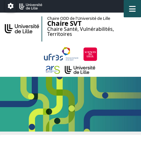
Accéder au menu principal
Accéder au contenu
M
Paramétrage
Chaire ODD de l'Université de Lille
Chaire SVT
Chaire Santé, Vulnérabilités,
Territoires